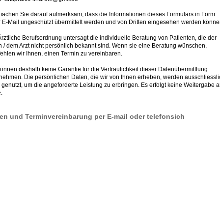
machen Sie darauf aufmerksam, dass die Informationen dieses Formulars in Form
r E-Mail ungeschützt übermittelt werden und von Dritten eingesehen werden könne
Ärztliche Berufsordnung untersagt die individuelle Beratung von Patienten, die der
in / dem Arzt nicht persönlich bekannt sind. Wenn sie eine Beratung wünschen,
ehlen wir Ihnen, einen Termin zu vereinbaren.
können deshalb keine Garantie für die Vertraulichkeit dieser Datenübermittlung
nehmen. Die persönlichen Daten, die wir von Ihnen erheben, werden ausschliessli
 genutzt, um die angeforderte Leistung zu erbringen. Es erfolgt keine Weitergabe 
e.
en und Terminvereinbarung per E-mail oder telefonsich