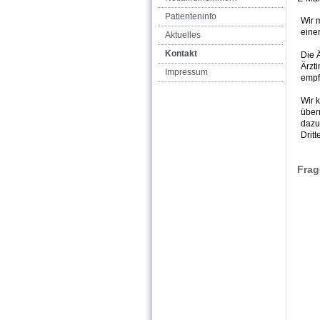
Patienteninfo
Wir 
eine
Aktuelles
Kontakt
Die 
Ärzt
Impressum
empf
Wir 
über
dazu
Dritt
Frag