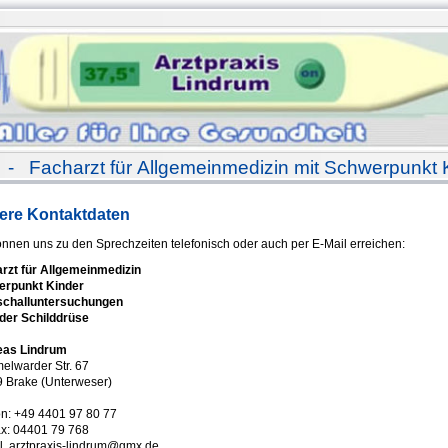
- Facharzt für Allgemeinmedizin mit Schwerpunkt 
ere Kontaktdaten
önnen uns zu den Sprechzeiten telefonisch oder auch per E-Mail erreichen:
rzt für Allgemeinmedizin
erpunkt Kinder
schalluntersuchungen
der Schilddrüse
eas Lindrum
lwarder Str. 67
 Brake (Unterweser)
on: +49 4401 97 80 77
ax: 04401 79 768
l arztpraxis-lindrum@gmx.de