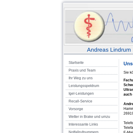
Andreas Lindrum 
Startseite
Uns
Praxis und Team
Sie k
Ihr Weg zu uns
Facha
Schw
Leistungsspektrum
Ultra
Igel-Leistungen
auch 
Recall-Service
Andr
Hamme
Vorsorge
26919
Wetter in Brake und umzu
Telef
Interessante Links
Telef
Notfallrufnummern
E-Mai