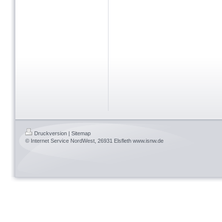
Druckversion
|
Sitemap
© Internet Service NordWest, 26931 Elsfleth www.isnw.de